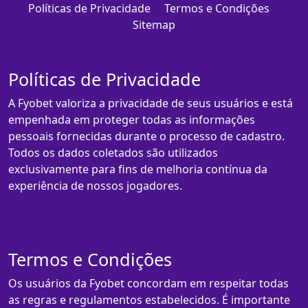
Políticas de Privacidade
Termos e Condições
Sitemap
Políticas de Privacidade
A Fyobet valoriza a privacidade de seus usuários e está
empenhada em proteger todas as informações
pessoais fornecidas durante o processo de cadastro.
Todos os dados coletados são utilizados
exclusivamente para fins de melhoria contínua da
experiência de nossos jogadores.
Termos e Condições
Os usuários da Fyobet concordam em respeitar todas
as regras e regulamentos estabelecidos. É importante