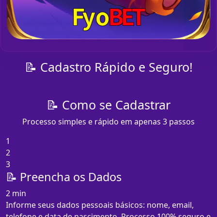
📝 Cadastro Rápido e Seguro!
📝 Como se Cadastrar
Processo simples e rápido em apenas 3 passos
1
2
3
📝 Preencha os Dados
2 min
Informe seus dados pessoais básicos: nome, email,
telefone e data de nascimento. Processo 100% seguro e