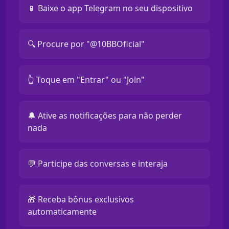
📱 Baixe o app Telegram no seu dispositivo
🔍 Procure por "@10BBOficial"
👆 Toque em "Entrar" ou "Join"
🔔 Ative as notificações para não perder
nada
💬 Participe das conversas e interaja
🎁 Receba bônus exclusivos
automaticamente