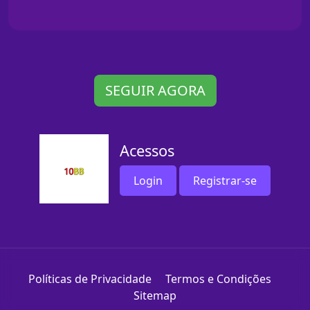
SEGUIR AGORA
Acessos
Login
Registrar-se
Políticas de Privacidade
Termos e Condições
Sitemap