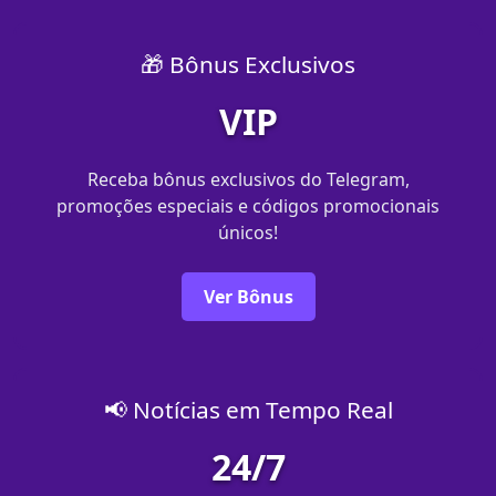
🎁 Bônus Exclusivos
VIP
Receba bônus exclusivos do Telegram,
promoções especiais e códigos promocionais
únicos!
Ver Bônus
📢 Notícias em Tempo Real
24/7