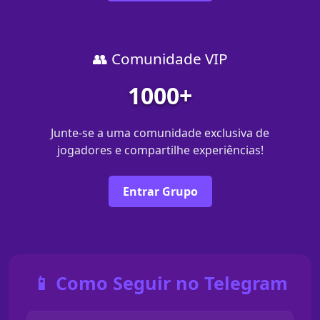
👥 Comunidade VIP
1000+
Junte-se a uma comunidade exclusiva de
jogadores e compartilhe experiências!
Entrar Grupo
📱 Como Seguir no Telegram