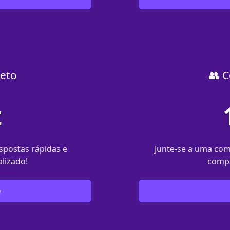
reto
👥 
t
espostas rápidas e
Junte-se a uma com
lizado!
compa
e