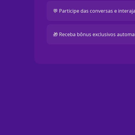
💬 Participe das conversas e interaj
🎁 Receba bônus exclusivos autom