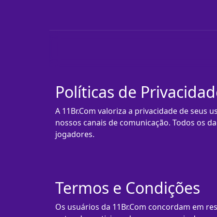
Políticas de Privacida
A 11Br.Com valoriza a privacidade de seus 
nossos canais de comunicação. Todos os dad
jogadores.
Termos e Condições
Os usuários da 11Br.Com concordam em respe