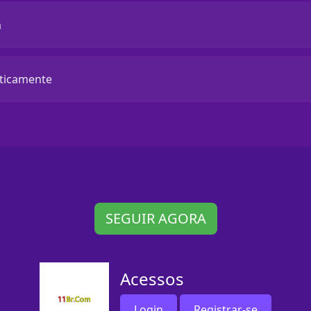
a
aticamente
SEGUIR AGORA
Acessos
Login
Registrar-se