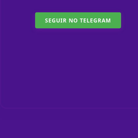
SEGUIR NO TELEGRAM