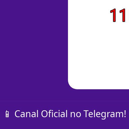
📱 Canal Oficial no Telegram!