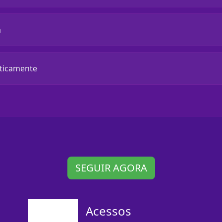
a
aticamente
SEGUIR AGORA
Acessos