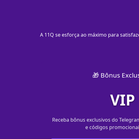
A 11Q se esforça ao máximo para satisfaze
🎁 Bônus Exclu
VIP
Receba bônus exclusivos do Telegra
e códigos promocionai