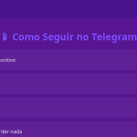
📱 Como Seguir no Telegram
ositivo
erder nada