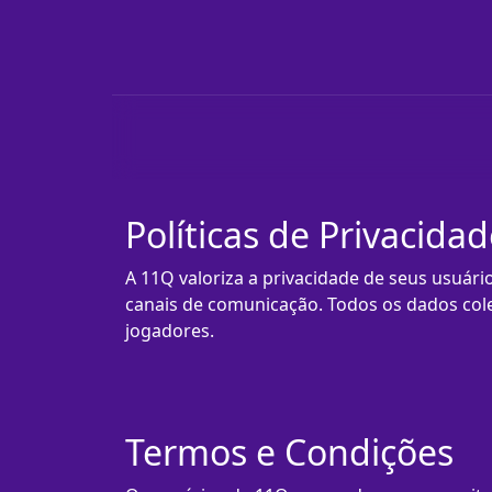
Políticas de Privacida
A 11Q valoriza a privacidade de seus usuár
canais de comunicação. Todos os dados cole
jogadores.
Termos e Condições