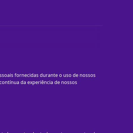
ssoais fornecidas durante o uso de nossos
 contínua da experiência de nossos