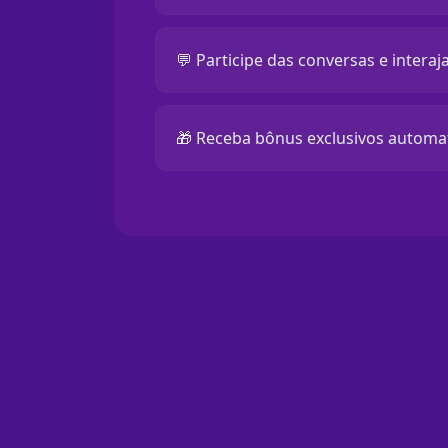
💬 Participe das conversas e interaj
🎁 Receba bônus exclusivos autom