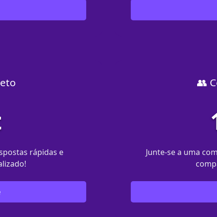
reto
👥 
t
espostas rápidas e
Junte-se a uma com
lizado!
compa
e