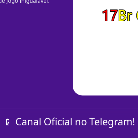
e jogo inigualável.
📱 Canal Oficial no Telegram!