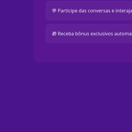
💬 Participe das conversas e interaj
🎁 Receba bônus exclusivos autom