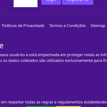
Políticas de Privacidade
Termos e Condições
Sitemap
de
e seus usuários e está empenhada em proteger todas as in
 os dados coletados são utilizados exclusivamente para fi
m respeitar todas as regras e regulamentos estabelecidos