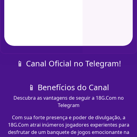
📱 Canal Oficial no Telegram!
📱 Benefícios do Canal
Descubra as vantagens de seguir a 18G.Com no
Telegram
Com sua forte presença e poder de divulgação, a
18G.Com atrai inúmeros jogadores experientes para
desfrutar de um banquete de jogos emocionante na