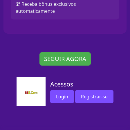
🎁 Receba bônus exclusivos
automaticamente
SEGUIR AGORA
Acessos
Login
Registrar-se