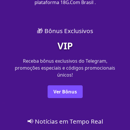
plataforma 18G.Com Brasil .
🎁 Bônus Exclusivos
VIP
Receba bônus exclusivos do Telegram,
promoções especiais e códigos promocionais
únicos!
Ver Bônus
📢 Notícias em Tempo Real