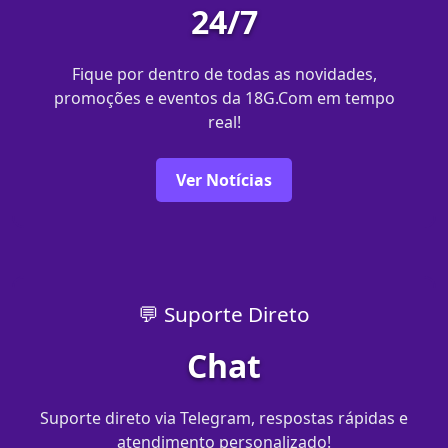
24/7
Fique por dentro de todas as novidades,
promoções e eventos da 18G.Com em tempo
real!
Ver Notícias
💬 Suporte Direto
Chat
Suporte direto via Telegram, respostas rápidas e
atendimento personalizado!