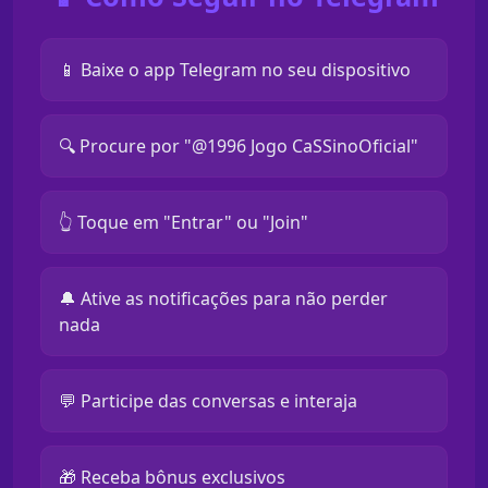
📱 Baixe o app Telegram no seu dispositivo
🔍 Procure por "@1996 Jogo CaSSinoOficial"
👆 Toque em "Entrar" ou "Join"
🔔 Ative as notificações para não perder
nada
💬 Participe das conversas e interaja
🎁 Receba bônus exclusivos