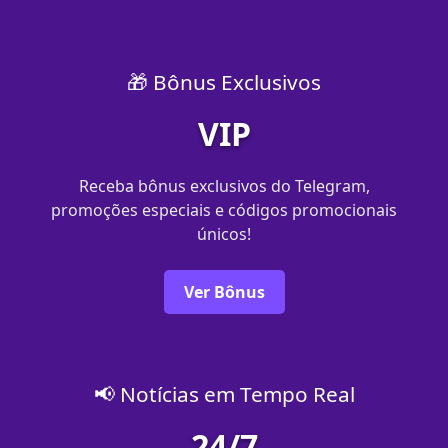
🎁 Bônus Exclusivos
VIP
Receba bônus exclusivos do Telegram,
promoções especiais e códigos promocionais
únicos!
Ver Bônus
📢 Notícias em Tempo Real
24/7