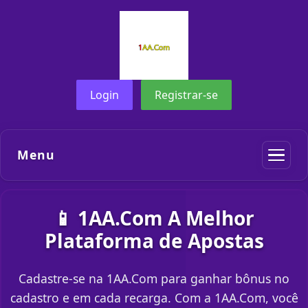
Login
Registrar-se
Menu
📱 1AA.Com A Melhor
Plataforma de Apostas
Cadastre-se na 1AA.Com para ganhar bônus no
cadastro e em cada recarga. Com a 1AA.Com, você