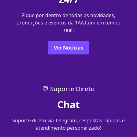
Fique por dentro de todas as novidades,
promoções e eventos da 1AA.Com em tempo
real!
Ver Notícias
💬 Suporte Direto
Chat
Suporte direto via Telegram, respostas rápidas e
atendimento personalizado!