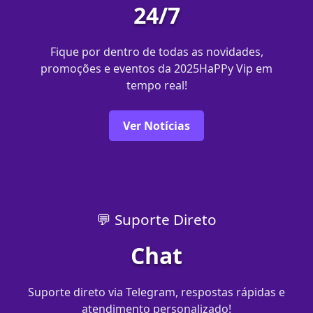
24/7
Fique por dentro de todas as novidades,
promoções e eventos da 2025HaPPy Vip em
tempo real!
Ver Notícias
💬 Suporte Direto
Chat
Suporte direto via Telegram, respostas rápidas e
atendimento personalizado!