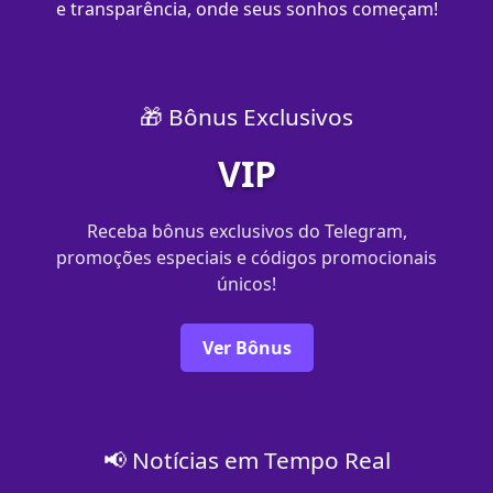
e transparência, onde seus sonhos começam!
🎁 Bônus Exclusivos
VIP
Receba bônus exclusivos do Telegram,
promoções especiais e códigos promocionais
únicos!
Ver Bônus
📢 Notícias em Tempo Real