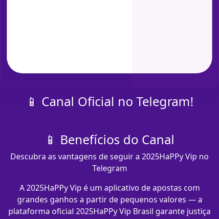
📱 Canal Oficial no Telegram!
📱 Benefícios do Canal
Descubra as vantagens de seguir a 2025HaPPy Vip no
Telegram
A 2025HaPPy Vip é um aplicativo de apostas com
grandes ganhos a partir de pequenos valores — a
plataforma oficial 2025HaPPy Vip Brasil garante justiça