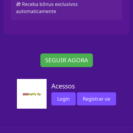
🎁 Receba bônus exclusivos
automaticamente
SEGUIR AGORA
Acessos
Login
Registrar-se