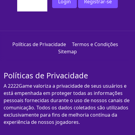
Login
Registrar-se
Políticas de Privacidade
Termos e Condições
Sitemap
Políticas de Privacidade
A 2222Game valoriza a privacidade de seus usuários e
está empenhada em proteger todas as informações
pessoais fornecidas durante o uso de nossos canais de
comunicação. Todos os dados coletados são utilizados
exclusivamente para fins de melhoria contínua da
experiência de nossos jogadores.