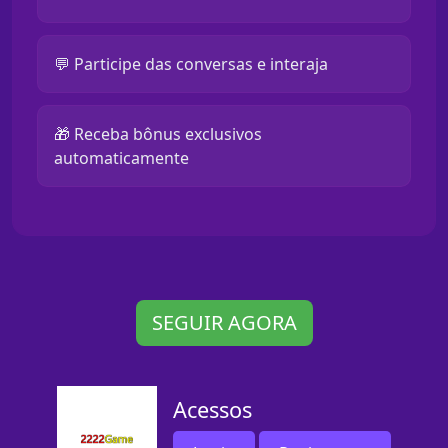
💬 Participe das conversas e interaja
🎁 Receba bônus exclusivos
automaticamente
SEGUIR AGORA
Acessos