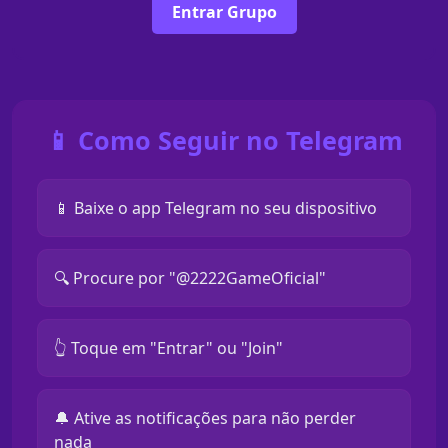
Entrar Grupo
📱 Como Seguir no Telegram
📱 Baixe o app Telegram no seu dispositivo
🔍 Procure por "@2222GameOficial"
👆 Toque em "Entrar" ou "Join"
🔔 Ative as notificações para não perder
nada