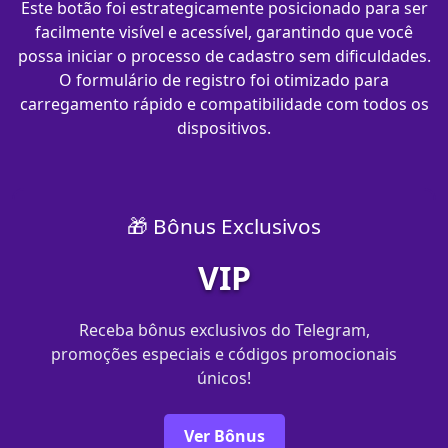
Este botão foi estrategicamente posicionado para ser
facilmente visível e acessível, garantindo que você
possa iniciar o processo de cadastro sem dificuldades.
O formulário de registro foi otimizado para
carregamento rápido e compatibilidade com todos os
dispositivos.
🎁 Bônus Exclusivos
VIP
Receba bônus exclusivos do Telegram,
promoções especiais e códigos promocionais
únicos!
Ver Bônus