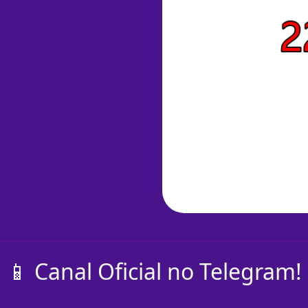
📱 Canal Oficial no Telegram!