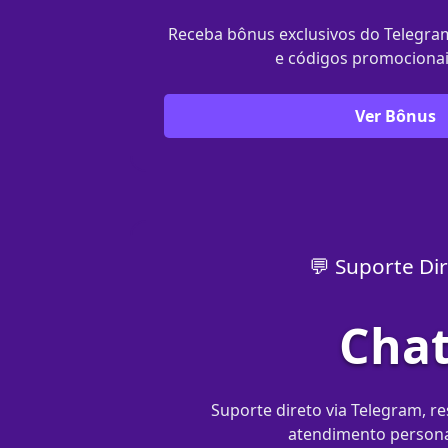
Receba bônus exclusivos do Telegra
e códigos promocionai
Ver Bônus
💬 Suporte Di
Cha
Suporte direto via Telegram, r
atendimento persona