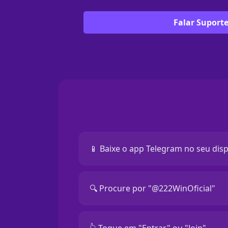
Falar Suport
📱 Baixe o app Telegram no seu disp
🔍 Procure por "@222WinOficial"