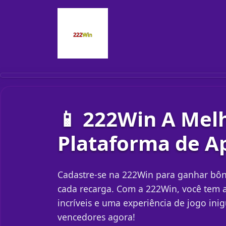
📱 222Win A Mel
Plataforma de A
Cadastre-se na 222Win para ganhar bôn
cada recarga. Com a 222Win, você tem 
incríveis e uma experiência de jogo inig
vencedores agora!