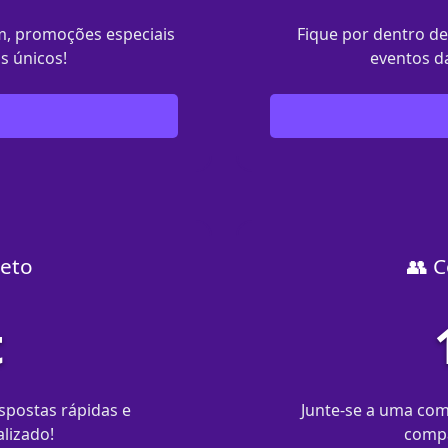
m, promoções especiais
Fique por dentro d
s únicos!
eventos d
reto
👥 
t
espostas rápidas e
Junte-se a uma com
lizado!
compa