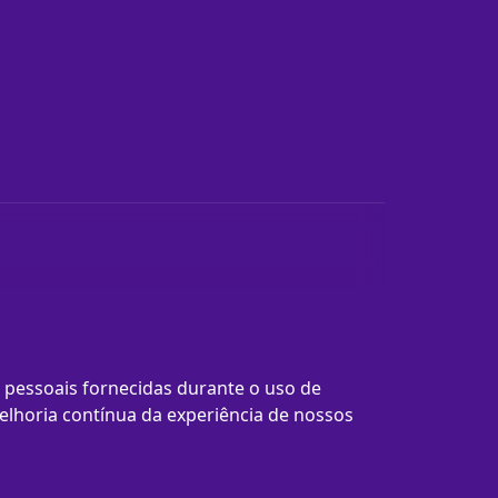
 pessoais fornecidas durante o uso de
elhoria contínua da experiência de nossos