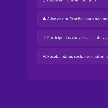
👆 Toque em "Entrar" ou "Join"
🔔 Ative as notificações para não p
💬 Participe das conversas e interaj
🎁 Receba bônus exclusivos autom