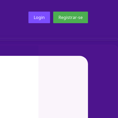
Login
Registrar-se