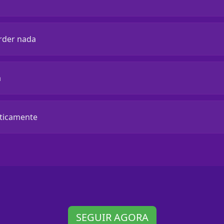
erder nada
a
aticamente
SEGUIR AGORA