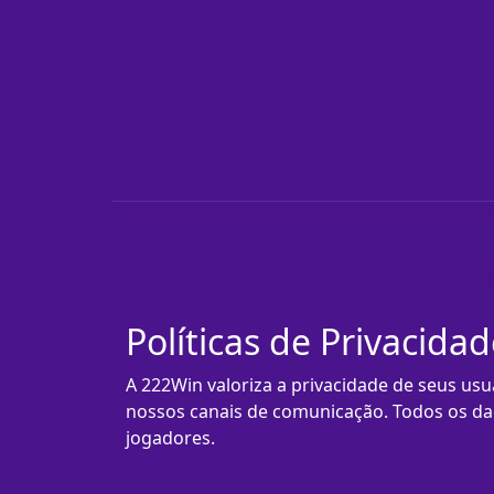
Políticas de Privacida
A 222Win valoriza a privacidade de seus us
nossos canais de comunicação. Todos os dad
jogadores.