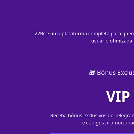
22Br é uma plataforma completa para quem
usuário otimizada 
🎁 Bônus Exclu
VIP
Receba bônus exclusivos do Telegra
e códigos promocionai