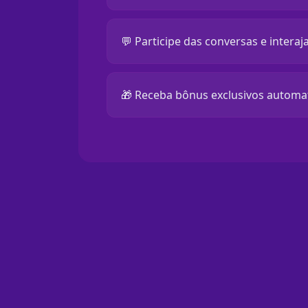
💬 Participe das conversas e interaj
🎁 Receba bônus exclusivos autom