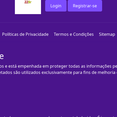
Login
Registrar-se
Políticas de Privacidade
Termos e Condições
Sitemap
de
rios e está empenhada em proteger todas as informações p
tados são utilizados exclusivamente para fins de melhoria