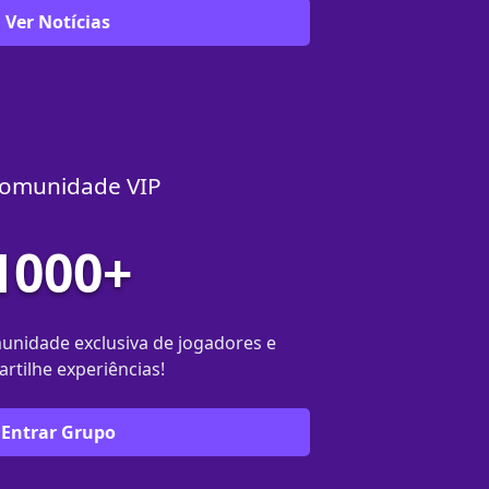
Ver Notícias
Comunidade VIP
1000+
unidade exclusiva de jogadores e
rtilhe experiências!
Entrar Grupo