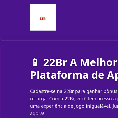
📱 22Br A Melhor
Plataforma de A
Cadastre-se na 22Br para ganhar bônus
recarga. Com a 22Br, você tem acesso a 
uma experiência de jogo inigualável. J
agora!