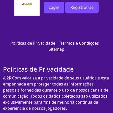
Login
Registrar-se
Políticas de Privacidade
Termos e Condições
Sitemap
Políticas de Privacidade
A 2R.Com valoriza a privacidade de seus usuários e está
empenhada em proteger todas as informações
pessoais fornecidas durante o uso de nossos canais de
comunicação. Todos os dados coletados são utilizados
exclusivamente para fins de melhoria contínua da
experiência de nossos jogadores.