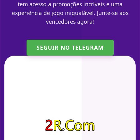
tem acesso a promoções incríveis e uma
experiência de jogo inigualável. Junte-se aos
vencedores agora!
SEGUIR NO TELEGRAM