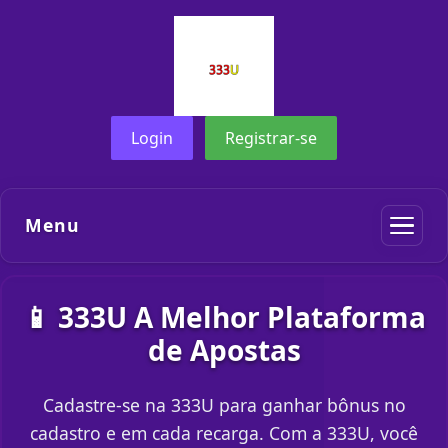
Login
Registrar-se
Menu
📱 333U A Melhor Plataforma
de Apostas
Cadastre-se na 333U para ganhar bônus no
cadastro e em cada recarga. Com a 333U, você