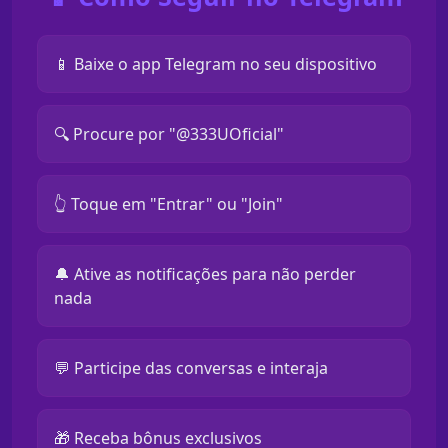
📱 Baixe o app Telegram no seu dispositivo
🔍 Procure por "@333UOficial"
👆 Toque em "Entrar" ou "Join"
🔔 Ative as notificações para não perder
nada
💬 Participe das conversas e interaja
🎁 Receba bônus exclusivos