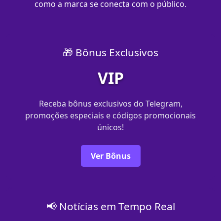
como a marca se conecta com o público.
🎁 Bônus Exclusivos
VIP
Receba bônus exclusivos do Telegram,
promoções especiais e códigos promocionais
únicos!
Ver Bônus
📢 Notícias em Tempo Real