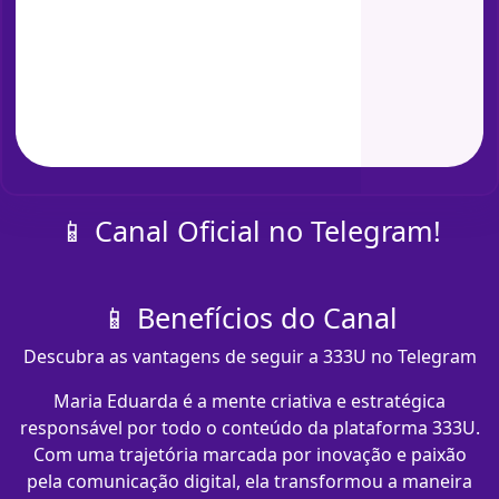
📱 Canal Oficial no Telegram!
📱 Benefícios do Canal
Descubra as vantagens de seguir a 333U no Telegram
Maria Eduarda é a mente criativa e estratégica
responsável por todo o conteúdo da plataforma 333U.
Com uma trajetória marcada por inovação e paixão
pela comunicação digital, ela transformou a maneira