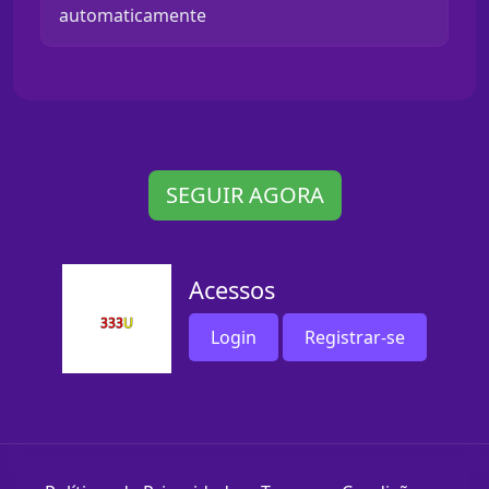
automaticamente
SEGUIR AGORA
Acessos
Login
Registrar-se