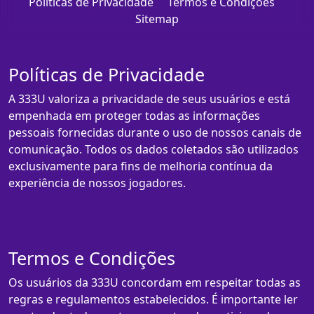
Políticas de Privacidade
Termos e Condições
Sitemap
Políticas de Privacidade
A 333U valoriza a privacidade de seus usuários e está
empenhada em proteger todas as informações
pessoais fornecidas durante o uso de nossos canais de
comunicação. Todos os dados coletados são utilizados
exclusivamente para fins de melhoria contínua da
experiência de nossos jogadores.
Termos e Condições
Os usuários da 333U concordam em respeitar todas as
regras e regulamentos estabelecidos. É importante ler