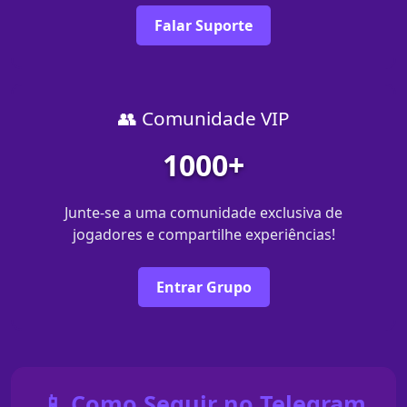
Falar Suporte
👥 Comunidade VIP
1000+
Junte-se a uma comunidade exclusiva de
jogadores e compartilhe experiências!
Entrar Grupo
📱 Como Seguir no Telegram