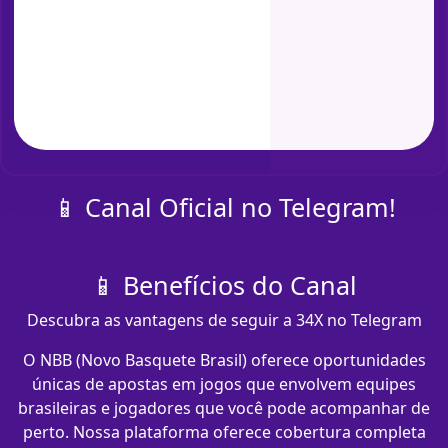
📱 Canal Oficial no Telegram!
📱 Benefícios do Canal
Descubra as vantagens de seguir a 34X no Telegram
O NBB (Novo Basquete Brasil) oferece oportunidades
únicas de apostas em jogos que envolvem equipes
brasileiras e jogadores que você pode acompanhar de
perto. Nossa plataforma oferece cobertura completa