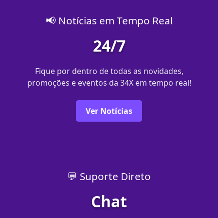
📢 Notícias em Tempo Real
24/7
Fique por dentro de todas as novidades,
promoções e eventos da 34X em tempo real!
Ver Notícias
💬 Suporte Direto
Chat