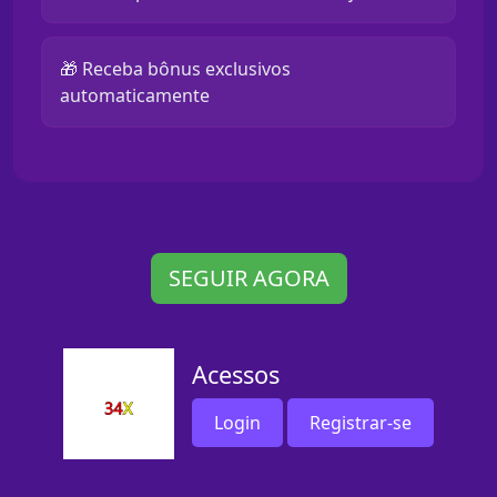
🎁 Receba bônus exclusivos
automaticamente
SEGUIR AGORA
Acessos
Login
Registrar-se