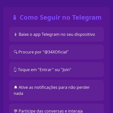
📱 Como Seguir no Telegram
📱 Baixe o app Telegram no seu dispositivo
🔍 Procure por "@34XOficial"
👆 Toque em "Entrar" ou "Join"
🔔 Ative as notificações para não perder
nada
💬 Participe das conversas e interaja