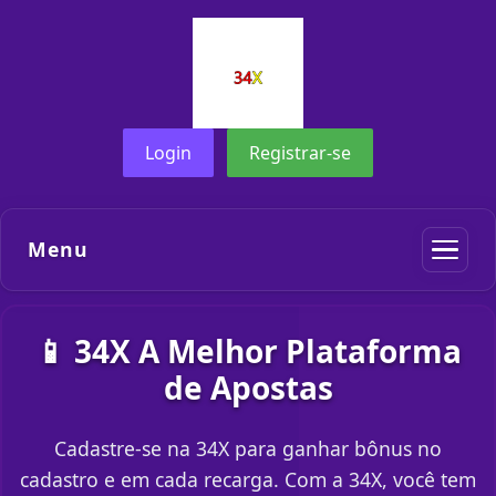
Login
Registrar-se
Menu
📱 34X A Melhor Plataforma
de Apostas
Cadastre-se na 34X para ganhar bônus no
cadastro e em cada recarga. Com a 34X, você tem