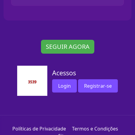
SEGUIR AGORA
Acessos
Login
Registrar-se
Políticas de Privacidade
Termos e Condições