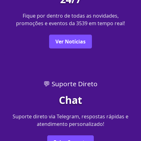
Fique por dentro de todas as novidades,
promoções e eventos da 3539 em tempo real!
Ver Notícias
💬 Suporte Direto
Chat
Suporte direto via Telegram, respostas rápidas e
atendimento personalizado!