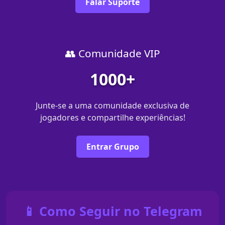
Falar Suporte
👥 Comunidade VIP
1000+
Junte-se a uma comunidade exclusiva de
jogadores e compartilhe experiências!
Entrar Grupo
📱 Como Seguir no Telegram