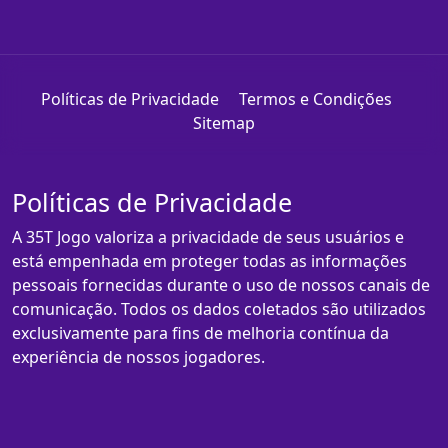
Políticas de Privacidade
Termos e Condições
Sitemap
Políticas de Privacidade
A 35T Jogo valoriza a privacidade de seus usuários e
está empenhada em proteger todas as informações
pessoais fornecidas durante o uso de nossos canais de
comunicação. Todos os dados coletados são utilizados
exclusivamente para fins de melhoria contínua da
experiência de nossos jogadores.