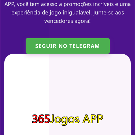
APP, você tem acesso a promoções incríveis e uma
experiência de jogo inigualável. Junte-se aos
vencedores agora!
SEGUIR NO TELEGRAM