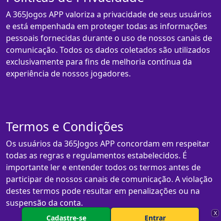
A 365Jogos APP valoriza a privacidade de seus usuários
e está empenhada em proteger todas as informações
pessoais fornecidas durante o uso de nossos canais de
comunicação. Todos os dados coletados são utilizados
exclusivamente para fins de melhoria contínua da
experiência de nossos jogadores.
Termos e Condições
Os usuários da 365Jogos APP concordam em respeitar
todas as regras e regulamentos estabelecidos. É
importante ler e entender todos os termos antes de
participar de nossos canais de comunicação. A violação
destes termos pode resultar em penalizações ou na
suspensão da conta.
X
Cadastre-se
Entrar