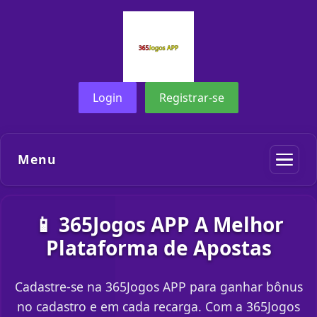
Login
Registrar-se
Menu
📱 365Jogos APP A Melhor
Plataforma de Apostas
Cadastre-se na 365Jogos APP para ganhar bônus
no cadastro e em cada recarga. Com a 365Jogos