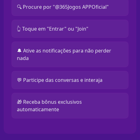
🔍 Procure por "@365Jogos APPOficial"
👆 Toque em "Entrar" ou "Join"
🔔 Ative as notificações para não perder
nada
💬 Participe das conversas e interaja
🎁 Receba bônus exclusivos
automaticamente