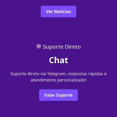
Ver Notícias
💬 Suporte Direto
Chat
Suporte direto via Telegram, respostas rápidas e
atendimento personalizado!
Falar Suporte