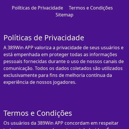
Políticas de Privacidade
Termos e Condições
Sitemap
Políticas de Privacidade
A 389Win APP valoriza a privacidade de seus usuários e
está empenhada em proteger todas as informações
pessoais fornecidas durante o uso de nossos canais de
comunicação. Todos os dados coletados são utilizados
exclusivamente para fins de melhoria contínua da
experiência de nossos jogadores.
Termos e Condições
Os usuários da 389Win APP concordam em respeitar