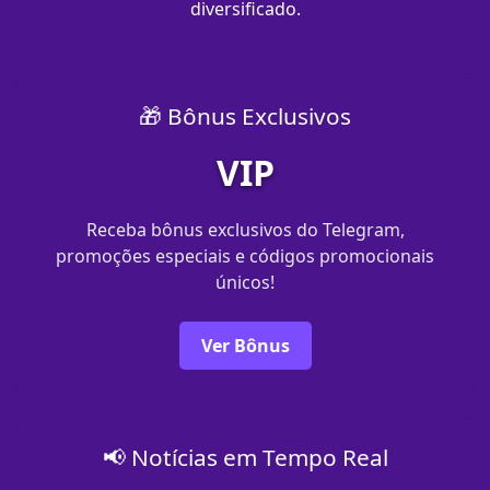
diversificado.
🎁 Bônus Exclusivos
VIP
Receba bônus exclusivos do Telegram,
promoções especiais e códigos promocionais
únicos!
Ver Bônus
📢 Notícias em Tempo Real