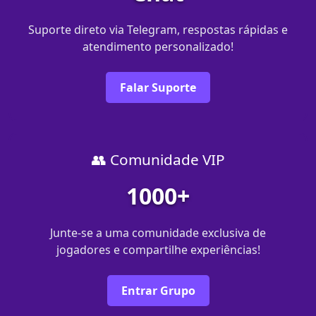
Suporte direto via Telegram, respostas rápidas e
atendimento personalizado!
Falar Suporte
👥 Comunidade VIP
1000+
Junte-se a uma comunidade exclusiva de
jogadores e compartilhe experiências!
Entrar Grupo