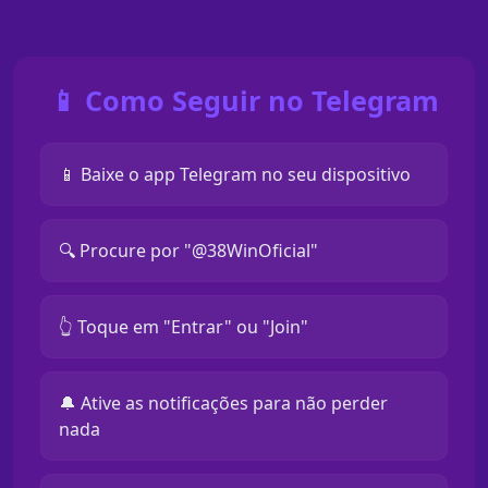
📱 Como Seguir no Telegram
📱 Baixe o app Telegram no seu dispositivo
🔍 Procure por "@38WinOficial"
👆 Toque em "Entrar" ou "Join"
🔔 Ative as notificações para não perder
nada