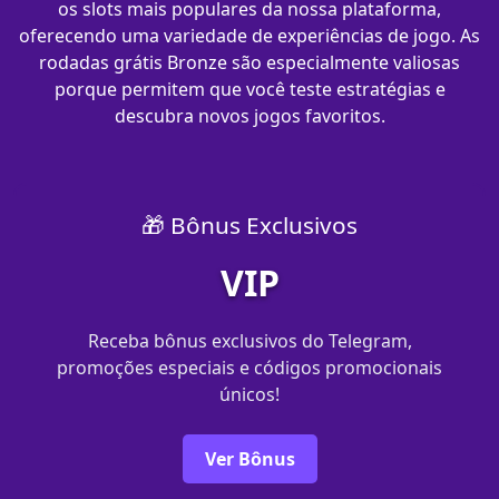
os slots mais populares da nossa plataforma,
oferecendo uma variedade de experiências de jogo. As
rodadas grátis Bronze são especialmente valiosas
porque permitem que você teste estratégias e
descubra novos jogos favoritos.
🎁 Bônus Exclusivos
VIP
Receba bônus exclusivos do Telegram,
promoções especiais e códigos promocionais
únicos!
Ver Bônus