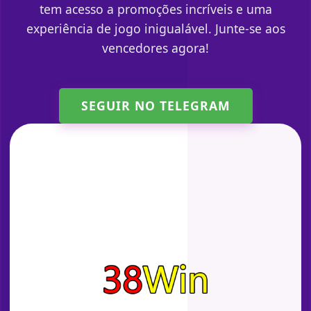
tem acesso a promoções incríveis e uma
experiência de jogo inigualável. Junte-se aos
vencedores agora!
SEGUIR NO TELEGRAM