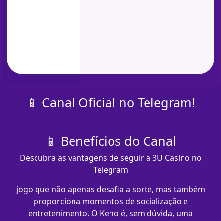
📱 Canal Oficial no Telegram!
📱 Benefícios do Canal
Descubra as vantagens de seguir a 3U Casino no
Telegram
jogo que não apenas desafia a sorte, mas também
proporciona momentos de socialização e
entretenimento. O Keno é, sem dúvida, uma