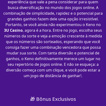
experiência que vale a pena considerar para quem
busca diversificação no mundo dos jogos online. A
combinação de simplicidade, rapidez e o potencial para
grandes ganhos fazem dele uma opção irresistível.
Portanto, se você ainda não experimentou o Keno no
3U Casino
, agora é a hora. Entre no jogo, escolha seus
números da sorte e veja a emoção crescente à medida
que os números são sorteados, esperando que você
consiga fazer uma combinação vencedora que possa
mudar sua sorte. Com tanta diversão e potencial de
ganhos, o Keno definitivamente merece um lugar no
seu repertório de jogos online. E não se esqueça: a
diversão começa com um clique, e você pode estar a
um jogo de distância de ganhar!.
🎁 Bônus Exclusivos