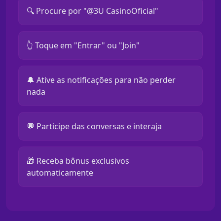
🔍 Procure por "@3U CasinoOficial"
👆 Toque em "Entrar" ou "Join"
🔔 Ative as notificações para não perder
nada
💬 Participe das conversas e interaja
🎁 Receba bônus exclusivos
automaticamente