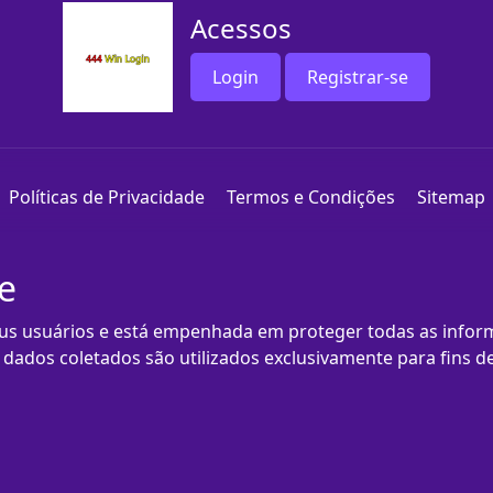
Acessos
Login
Registrar-se
Políticas de Privacidade
Termos e Condições
Sitemap
de
seus usuários e está empenhada em proteger todas as info
dados coletados são utilizados exclusivamente para fins d