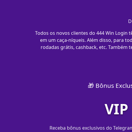
D
Todos os novos clientes do 444 Win Login 
em um caça-níqueis. Além disso, para to
rodadas grátis, cashback, etc. Também 
🎁 Bônus Exclu
VIP
Receba bônus exclusivos do Telegra