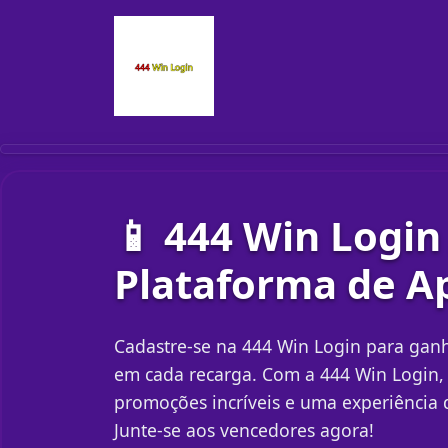
📱 444 Win Login
Plataforma de A
Cadastre-se na 444 Win Login para gan
em cada recarga. Com a 444 Win Login,
promoções incríveis e uma experiência d
Junte-se aos vencedores agora!