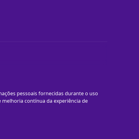
rmações pessoais fornecidas durante o uso
e melhoria contínua da experiência de