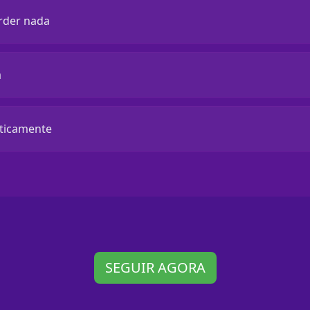
erder nada
a
aticamente
SEGUIR AGORA