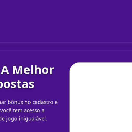
 A Melhor
postas
har bônus no cadastro e
 você tem acesso a
e jogo inigualável.