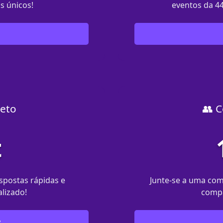
s únicos!
eventos da 4
reto
👥 
t
espostas rápidas e
Junte-se a uma com
lizado!
compa
e