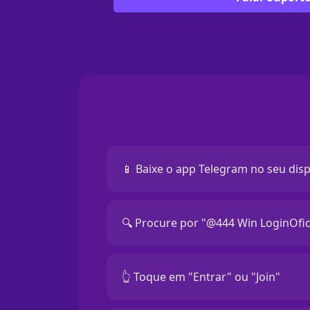
📱 Baixe o app Telegram no seu disp
🔍 Procure por "@444 Win LoginOfic
👆 Toque em "Entrar" ou "Join"