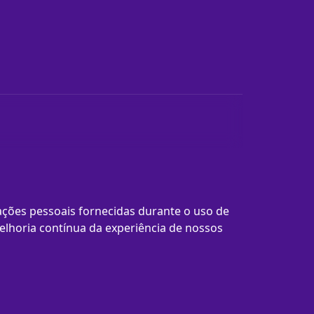
ações pessoais fornecidas durante o uso de
elhoria contínua da experiência de nossos