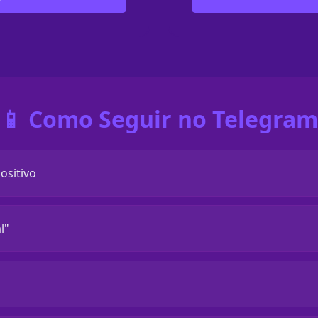
📱 Como Seguir no Telegram
ositivo
l"