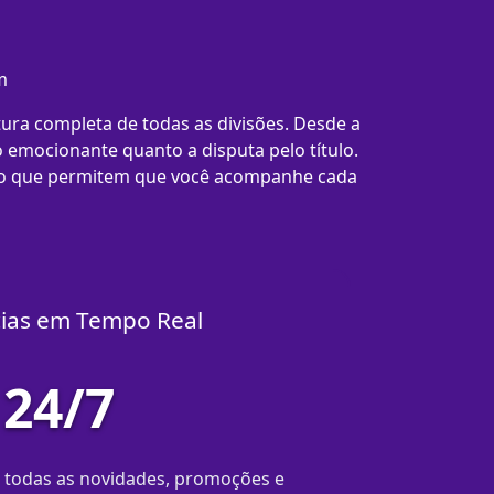
m
tura completa de todas as divisões. Desde a
ão emocionante quanto a disputa pelo título.
vivo que permitem que você acompanhe cada
cias em Tempo Real
24/7
e todas as novidades, promoções e