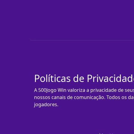
Políticas de Privacida
A 500Jogo Win valoriza a privacidade de se
nossos canais de comunicação. Todos os dad
jogadores.