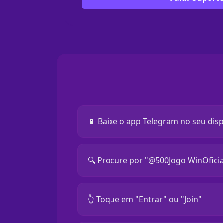
📱 Baixe o app Telegram no seu disp
🔍 Procure por "@500Jogo WinOficia
👆 Toque em "Entrar" ou "Join"