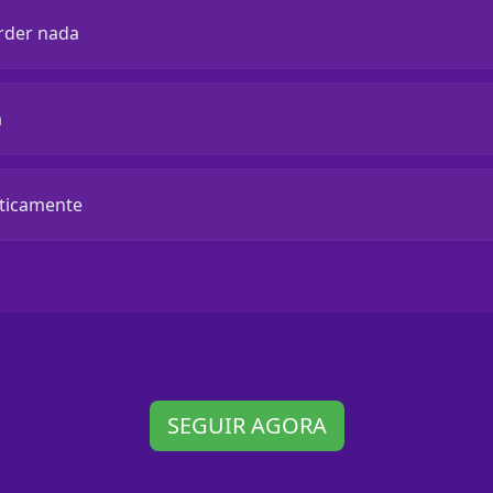
erder nada
a
aticamente
SEGUIR AGORA