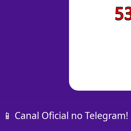
📱 Canal Oficial no Telegram!