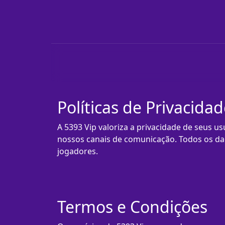
Políticas de Privacida
A 5393 Vip valoriza a privacidade de seus 
nossos canais de comunicação. Todos os dad
jogadores.
Termos e Condições