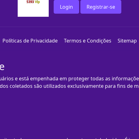
Login
Registrar-se
Políticas de Privacidade
Termos e Condições
Sitemap
de
usuários e está empenhada em proteger todas as informaçõe
os coletados são utilizados exclusivamente para fins de m