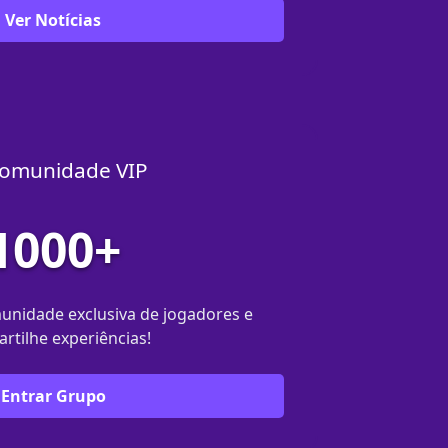
Ver Notícias
Comunidade VIP
1000+
unidade exclusiva de jogadores e
rtilhe experiências!
Entrar Grupo