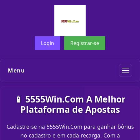
Login
Registrar-se
Menu
📱 5555Win.Com A Melhor
Plataforma de Apostas
Cadastre-se na 5555Win.Com para ganhar bônus
no cadastro e em cada recarga. Com a