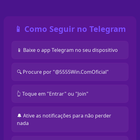
📱 Como Seguir no Telegram
📱 Baixe o app Telegram no seu dispositivo
🔍 Procure por "@5555Win.ComOficial"
👆 Toque em "Entrar" ou "Join"
🔔 Ative as notificações para não perder
nada