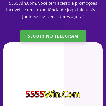
5555Win.Com, você tem acesso a promoções
incríveis e uma experiência de jogo inigualável.
Junte-se aos vencedores agora!
SEGUIR NO TELEGRAM