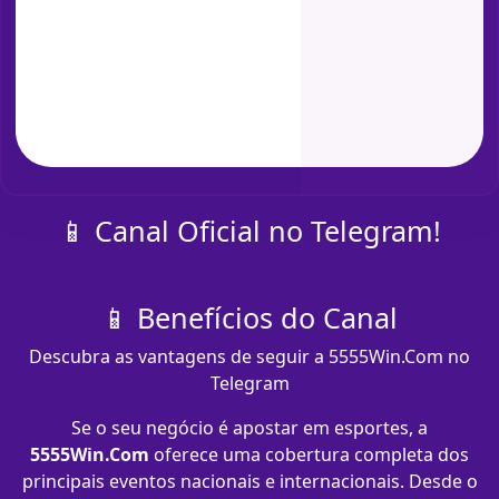
📱 Canal Oficial no Telegram!
📱 Benefícios do Canal
Descubra as vantagens de seguir a 5555Win.Com no
Telegram
Se o seu negócio é apostar em esportes, a
5555Win.Com
oferece uma cobertura completa dos
principais eventos nacionais e internacionais. Desde o