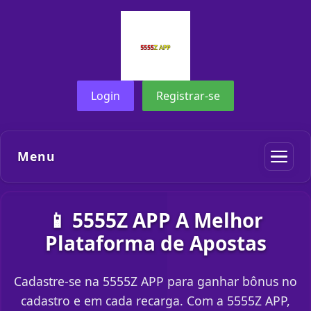
Login
Registrar-se
Menu
📱 5555Z APP A Melhor
Plataforma de Apostas
Cadastre-se na 5555Z APP para ganhar bônus no
cadastro e em cada recarga. Com a 5555Z APP,