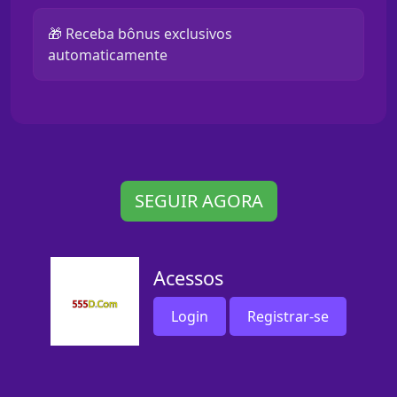
🎁 Receba bônus exclusivos
automaticamente
SEGUIR AGORA
Acessos
Login
Registrar-se