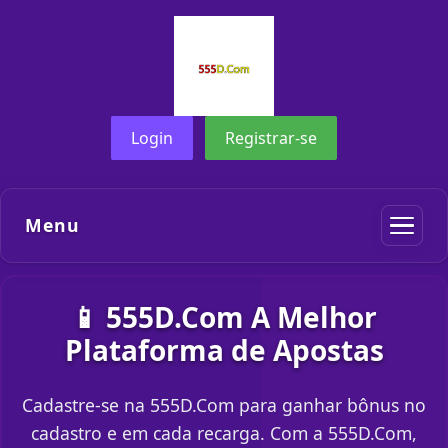
Login
Registrar-se
Menu
📱 555D.Com A Melhor
Plataforma de Apostas
Cadastre-se na 555D.Com para ganhar bônus no
cadastro e em cada recarga. Com a 555D.Com,