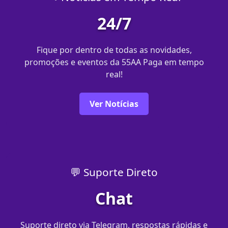
24/7
Fique por dentro de todas as novidades,
promoções e eventos da 55AA Paga em tempo
real!
Ver Notícias
💬 Suporte Direto
Chat
Suporte direto via Telegram, respostas rápidas e