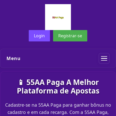
Login
Registrar-se
Menu
📱 55AA Paga A Melhor
Plataforma de Apostas
Cadastre-se na 55AA Paga para ganhar bônus no
cadastro e em cada recarga. Com a 55AA Paga,