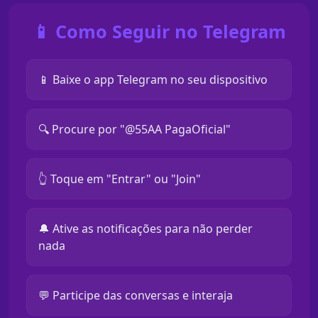
📱 Como Seguir no Telegram
📱 Baixe o app Telegram no seu dispositivo
🔍 Procure por "@55AA PagaOficial"
👆 Toque em "Entrar" ou "Join"
🔔 Ative as notificações para não perder
nada
💬 Participe das conversas e interaja