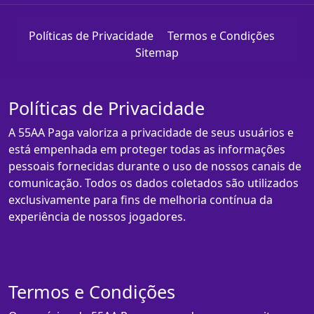
Políticas de Privacidade
Termos e Condições
Sitemap
Políticas de Privacidade
A 55AA Paga valoriza a privacidade de seus usuários e
está empenhada em proteger todas as informações
pessoais fornecidas durante o uso de nossos canais de
comunicação. Todos os dados coletados são utilizados
exclusivamente para fins de melhoria contínua da
experiência de nossos jogadores.
Termos e Condições