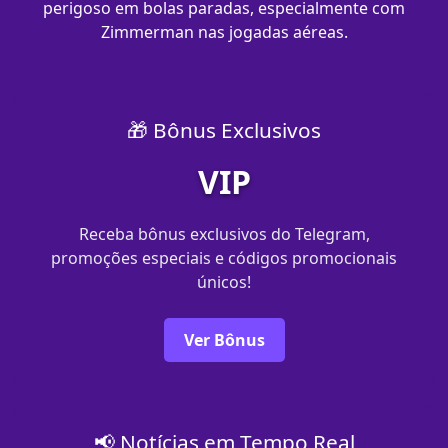
perigoso em bolas paradas, especialmente com
Zimmerman nas jogadas aéreas.
🎁 Bônus Exclusivos
VIP
Receba bônus exclusivos do Telegram,
promoções especiais e códigos promocionais
únicos!
Ver Bônus
📢 Notícias em Tempo Real