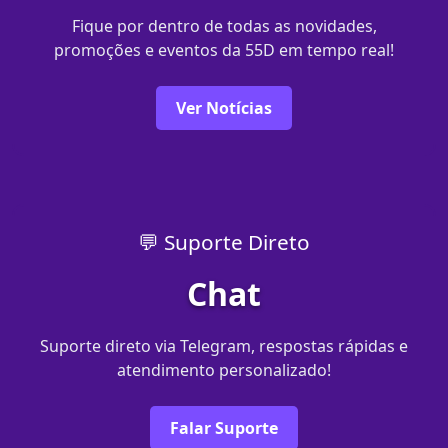
Fique por dentro de todas as novidades,
promoções e eventos da 55D em tempo real!
Ver Notícias
💬 Suporte Direto
Chat
Suporte direto via Telegram, respostas rápidas e
atendimento personalizado!
Falar Suporte