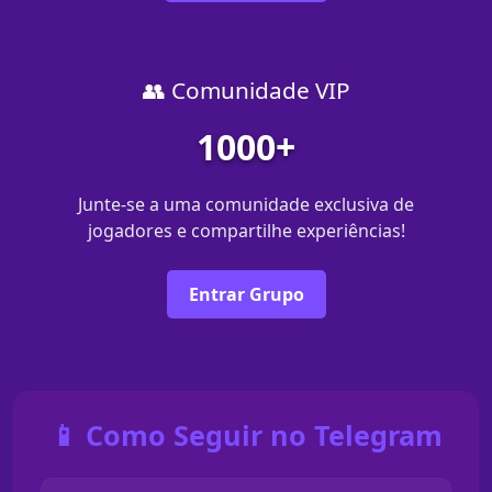
👥 Comunidade VIP
1000+
Junte-se a uma comunidade exclusiva de
jogadores e compartilhe experiências!
Entrar Grupo
📱 Como Seguir no Telegram