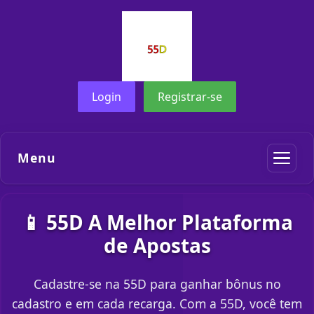
Login
Registrar-se
Menu
📱 55D A Melhor Plataforma
de Apostas
Cadastre-se na 55D para ganhar bônus no
cadastro e em cada recarga. Com a 55D, você tem