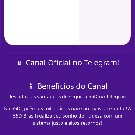
📱 Canal Oficial no Telegram!
📱 Benefícios do Canal
Descubra as vantagens de seguir a 55D no Telegram
Na 55D , prêmios milionários não são mais um sonho! A
55D Brasil realiza seu sonho de riqueza com um
sistema justo e altos retornos!