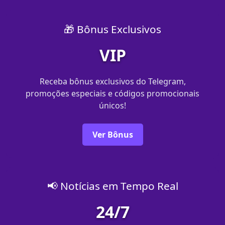
🎁 Bônus Exclusivos
VIP
Receba bônus exclusivos do Telegram,
promoções especiais e códigos promocionais
únicos!
Ver Bônus
📢 Notícias em Tempo Real
24/7