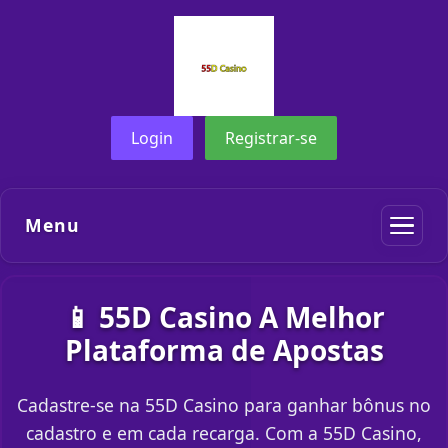
Login
Registrar-se
Menu
📱 55D Casino A Melhor
Plataforma de Apostas
Cadastre-se na 55D Casino para ganhar bônus no
cadastro e em cada recarga. Com a 55D Casino,