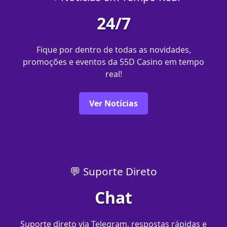
24/7
Fique por dentro de todas as novidades,
promoções e eventos da 55D Casino em tempo
real!
Ver Notícias
💬 Suporte Direto
Chat
Suporte direto via Telegram, respostas rápidas e