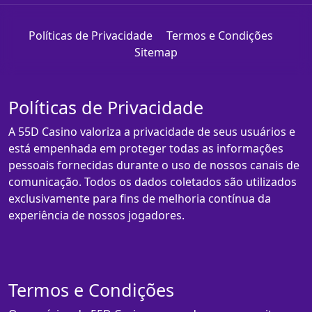
Políticas de Privacidade
Termos e Condições
Sitemap
Políticas de Privacidade
A 55D Casino valoriza a privacidade de seus usuários e
está empenhada em proteger todas as informações
pessoais fornecidas durante o uso de nossos canais de
comunicação. Todos os dados coletados são utilizados
exclusivamente para fins de melhoria contínua da
experiência de nossos jogadores.
Termos e Condições