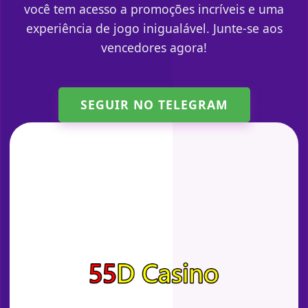
você tem acesso a promoções incríveis e uma
experiência de jogo inigualável. Junte-se aos
vencedores agora!
SEGUIR NO TELEGRAM