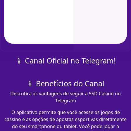
📱 Canal Oficial no Telegram!
📱 Benefícios do Canal
Descubra as vantagens de seguir a 55D Casino no
Telegram
O aplicativo permite que você acesse os jogos de
cassino e as opções de apostas esportivas diretamente
do seu smartphone ou tablet. Você pode jogar a