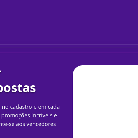
r
postas
 no cadastro e em cada
 promoções incríveis e
unte-se aos vencedores