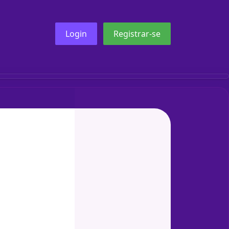
Login
Registrar-se