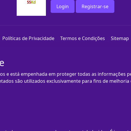
Login
Registrar-se
Políticas de Privacidade
Termos e Condições
Sitemap
de
rios e está empenhada em proteger todas as informações p
tados são utilizados exclusivamente para fins de melhoria