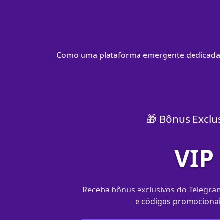
Como uma plataforma emergente dedicada a
🎁 Bônus Exclu
VIP
Receba bônus exclusivos do Telegra
e códigos promocionai