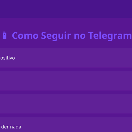
📱 Como Seguir no Telegram
ositivo
erder nada