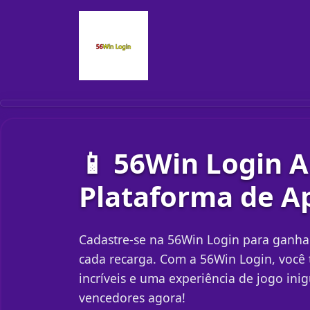
📱 56Win Login 
Plataforma de A
Cadastre-se na 56Win Login para ganha
cada recarga. Com a 56Win Login, você
incríveis e uma experiência de jogo inig
vencedores agora!