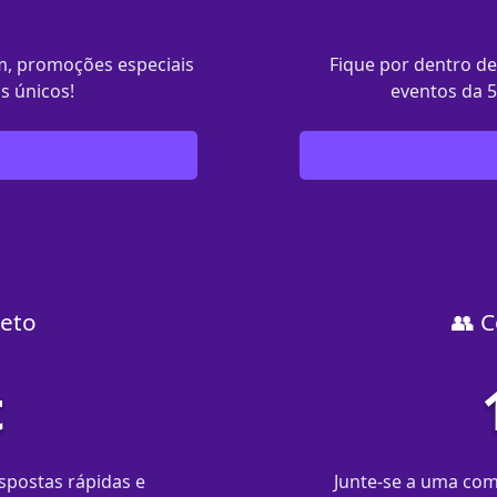
m, promoções especiais
Fique por dentro d
s únicos!
eventos da 
reto
👥 
t
espostas rápidas e
Junte-se a uma com