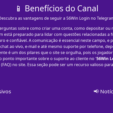
📱 Benefícios do Canal
Descubra as vantagens de seguir a 56Win Login no Telegra
erguntas sobre como criar uma conta, como depositar ou r
ém está preparado para lidar com questões relacionadas a
e confiável. A comunicação é essencial neste campo, e po
 chat ao vivo, e-mail e até mesmo suporte por telefone, d
te é um dos pilares que o site se orgulha, pois os jogado
o ponto importante sobre o suporte ao cliente no '
56Win L
(FAQ) no site. Essa seção pode ser um recurso valioso para
sivos
📢 Notí