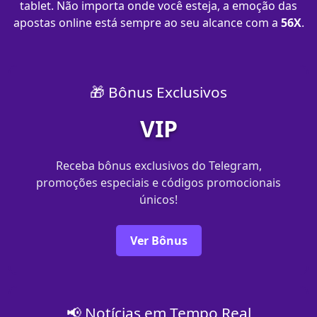
tablet. Não importa onde você esteja, a emoção das
apostas online está sempre ao seu alcance com a
56X
.
🎁 Bônus Exclusivos
VIP
Receba bônus exclusivos do Telegram,
promoções especiais e códigos promocionais
únicos!
Ver Bônus
📢 Notícias em Tempo Real