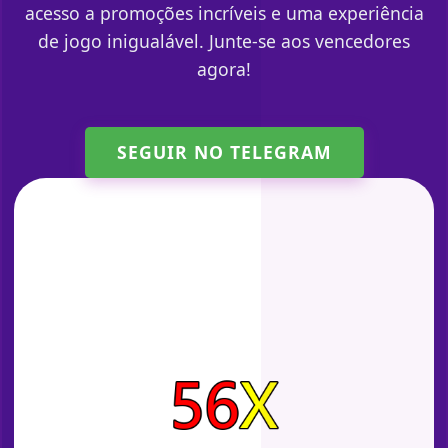
acesso a promoções incríveis e uma experiência
de jogo inigualável. Junte-se aos vencedores
agora!
SEGUIR NO TELEGRAM