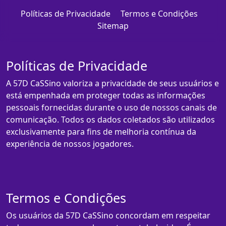
Políticas de Privacidade
Termos e Condições
Sitemap
Políticas de Privacidade
A 57D CaSSino valoriza a privacidade de seus usuários e
está empenhada em proteger todas as informações
pessoais fornecidas durante o uso de nossos canais de
comunicação. Todos os dados coletados são utilizados
exclusivamente para fins de melhoria contínua da
experiência de nossos jogadores.
Termos e Condições
Os usuários da 57D CaSSino concordam em respeitar