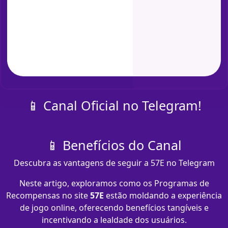
📱 Canal Oficial no Telegram!
📱 Benefícios do Canal
Descubra as vantagens de seguir a 57E no Telegram
Neste artigo, exploramos como os Programas de
Recompensas no site
57E
estão moldando a experiência
de jogo online, oferecendo benefícios tangíveis e
incentivando a lealdade dos usuários.