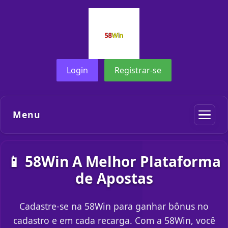
Login
Registrar-se
Menu
📱 58Win A Melhor Plataforma
de Apostas
Cadastre-se na 58Win para ganhar bônus no
cadastro e em cada recarga. Com a 58Win, você