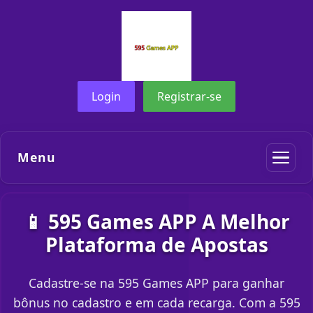
Login
Registrar-se
Menu
📱 595 Games APP A Melhor
Plataforma de Apostas
Cadastre-se na 595 Games APP para ganhar
bônus no cadastro e em cada recarga. Com a 595