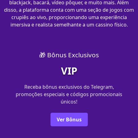
blackjack, bacará, vídeo pôquer, e muito mais. Além
disso, a plataforma conta com uma seção de jogos com
crupiês ao vivo, proporcionando uma experiência
imersiva e realista semelhante a um cassino físico.
🎁 Bônus Exclusivos
VIP
Receba bônus exclusivos do Telegram,
promoções especiais e códigos promocionais
únicos!
Ver Bônus