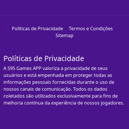
Políticas de Privacidade
Termos e Condições
Sitemap
Políticas de Privacidade
A 595 Games APP valoriza a privacidade de seus
usuários e está empenhada em proteger todas as
informações pessoais fornecidas durante o uso de
nossos canais de comunicação. Todos os dados
coletados são utilizados exclusivamente para fins de
melhoria contínua da experiência de nossos jogadores.