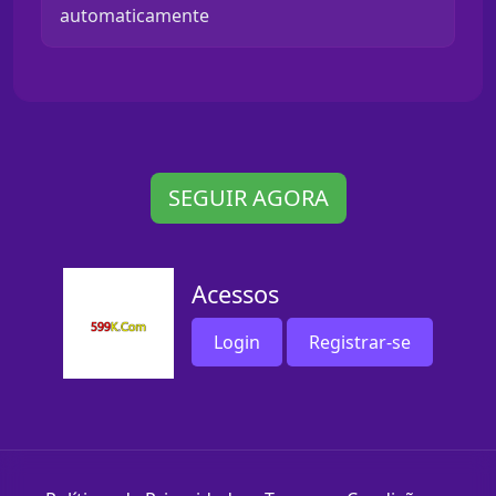
automaticamente
SEGUIR AGORA
Acessos
Login
Registrar-se