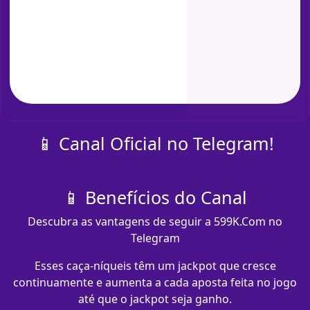
📱 Canal Oficial no Telegram!
📱 Benefícios do Canal
Descubra as vantagens de seguir a 599K.Com no
Telegram
Esses caça-níqueis têm um jackpot que cresce
continuamente e aumenta a cada aposta feita no jogo
até que o jackpot seja ganho.