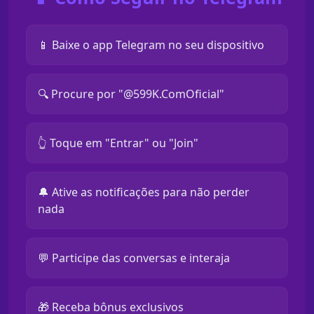
📱 Baixe o app Telegram no seu dispositivo
🔍 Procure por "@599K.ComOficial"
👆 Toque em "Entrar" ou "Join"
🔔 Ative as notificações para não perder
nada
💬 Participe das conversas e interaja
🎁 Receba bônus exclusivos