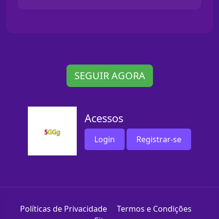
SEGUIR AGORA
Acessos
Login
Registrar-se
Políticas de Privacidade
Termos e Condições