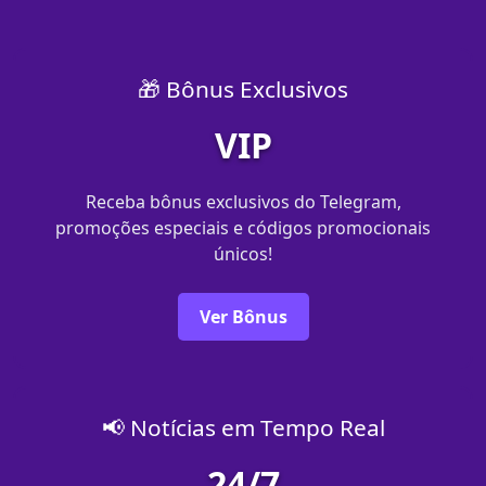
🎁 Bônus Exclusivos
VIP
Receba bônus exclusivos do Telegram,
promoções especiais e códigos promocionais
únicos!
Ver Bônus
📢 Notícias em Tempo Real
24/7