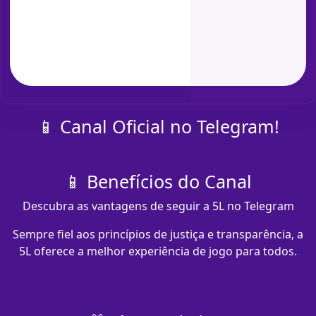
📱 Canal Oficial no Telegram!
📱 Benefícios do Canal
Descubra as vantagens de seguir a 5L no Telegram
Sempre fiel aos princípios de justiça e transparência, a
5L oferece a melhor experiência de jogo para todos.