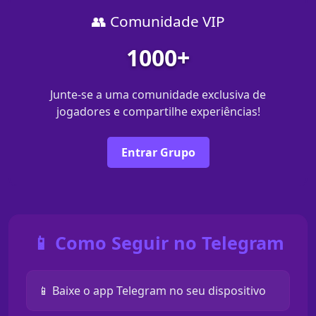
👥 Comunidade VIP
1000+
Junte-se a uma comunidade exclusiva de
jogadores e compartilhe experiências!
Entrar Grupo
📱 Como Seguir no Telegram
📱 Baixe o app Telegram no seu dispositivo