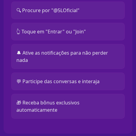
🔍 Procure por "@5LOficial"
👆 Toque em "Entrar" ou "Join"
🔔 Ative as notificações para não perder
nada
💬 Participe das conversas e interaja
🎁 Receba bônus exclusivos
automaticamente