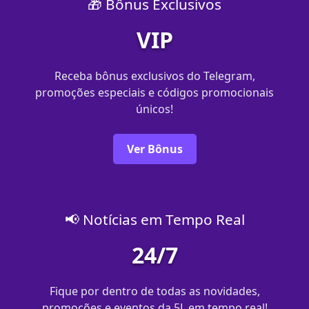
🎁 Bônus Exclusivos
VIP
Receba bônus exclusivos do Telegram,
promoções especiais e códigos promocionais
únicos!
Ver Bônus
📢 Notícias em Tempo Real
24/7
Fique por dentro de todas as novidades,
promoções e eventos da 5L em tempo real!