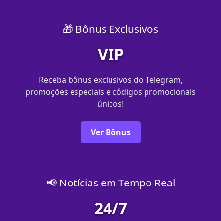
🎁 Bônus Exclusivos
VIP
Receba bônus exclusivos do Telegram,
promoções especiais e códigos promocionais
únicos!
Ver Bônus
📢 Notícias em Tempo Real
24/7