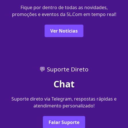
Fique por dentro de todas as novidades,
promoções e eventos da 5L.Com em tempo real!
Ver Notícias
💬 Suporte Direto
Chat
Suporte direto via Telegram, respostas rápidas e
atendimento personalizado!
Falar Suporte