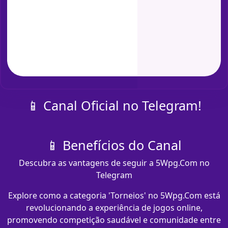
📱 Canal Oficial no Telegram!
📱 Benefícios do Canal
Descubra as vantagens de seguir a 5Wpg.Com no
Telegram
Explore como a categoria 'Torneios' no 5Wpg.Com está
revolucionando a experiência de jogos online,
promovendo competição saudável e comunidade entre