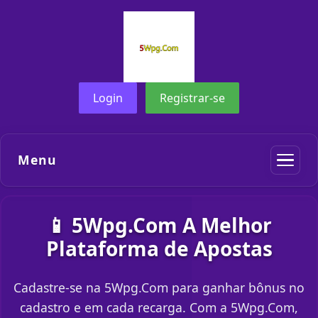
Login
Registrar-se
Menu
📱 5Wpg.Com A Melhor
Plataforma de Apostas
Cadastre-se na 5Wpg.Com para ganhar bônus no
cadastro e em cada recarga. Com a 5Wpg.Com,