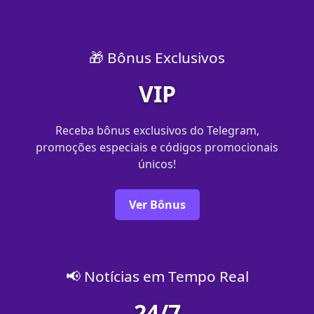
🎁 Bônus Exclusivos
VIP
Receba bônus exclusivos do Telegram,
promoções especiais e códigos promocionais
únicos!
Ver Bônus
📢 Notícias em Tempo Real
24/7