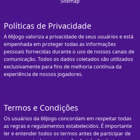
Sitemap
Políticas de Privacidade
A 66Jogo valoriza a privacidade de seus usuários e está
empenhada em proteger todas as informações
pessoais fornecidas durante o uso de nossos canais de
comunicação. Todos os dados coletados são utilizados
exclusivamente para fins de melhoria contínua da
experiência de nossos jogadores.
Termos e Condições
Os usuários da 66Jogo concordam em respeitar todas
as regras e regulamentos estabelecidos. É importante
ler e entender todos os termos antes de participar de