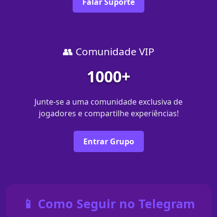
Falar Suporte
👥 Comunidade VIP
1000+
Junte-se a uma comunidade exclusiva de
jogadores e compartilhe experiências!
Entrar Grupo
📱 Como Seguir no Telegram