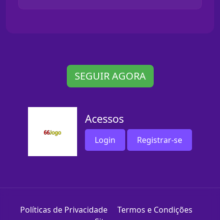
SEGUIR AGORA
Acessos
Login
Registrar-se
Políticas de Privacidade
Termos e Condições