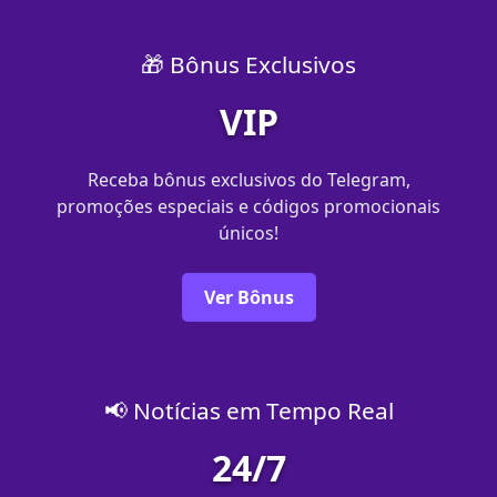
🎁 Bônus Exclusivos
VIP
Receba bônus exclusivos do Telegram,
promoções especiais e códigos promocionais
únicos!
Ver Bônus
📢 Notícias em Tempo Real
24/7