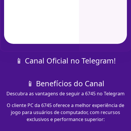
📱 Canal Oficial no Telegram!
📱 Benefícios do Canal
Descubra as vantagens de seguir a 6745 no Telegram
O cliente PC da 6745 oferece a melhor experiência de
jogo para usuários de computador, com recursos
exclusivos e performance superior: