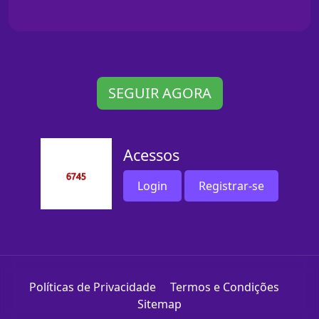
SEGUIR AGORA
Acessos
Login
Registrar-se
Políticas de Privacidade
Termos e Condições
Sitemap