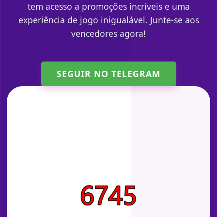
tem acesso a promoções incríveis e uma
experiência de jogo inigualável. Junte-se aos
vencedores agora!
SEGUIR NO TELEGRAM