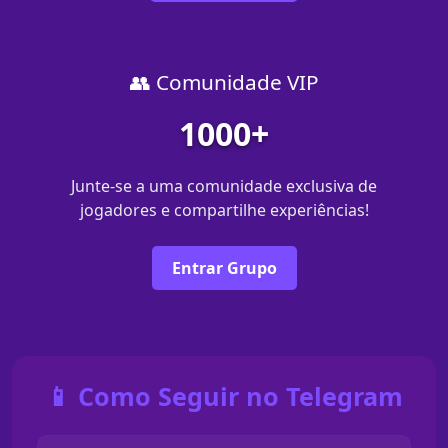
👥 Comunidade VIP
1000+
Junte-se a uma comunidade exclusiva de
jogadores e compartilhe experiências!
Entrar Grupo
📱 Como Seguir no Telegram