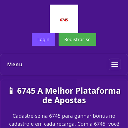
Login
Registrar-se
Menu
📱 6745 A Melhor Plataforma
de Apostas
Cadastre-se na 6745 para ganhar bônus no
cadastro e em cada recarga. Com a 6745, você