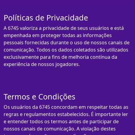
Políticas de Privacidade
A 6745 valoriza a privacidade de seus usuários e está
empenhada em proteger todas as informações
pessoais fornecidas durante o uso de nossos canais de
comunicação. Todos os dados coletados são utilizados
exclusivamente para fins de melhoria contínua da
experiência de nossos jogadores.
Termos e Condições
Os usuários da 6745 concordam em respeitar todas as
regras e regulamentos estabelecidos. É importante ler
e entender todos os termos antes de participar de
nossos canais de comunicação. A violação destes