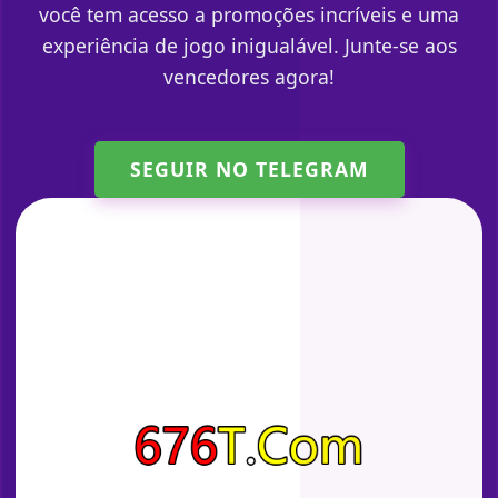
você tem acesso a promoções incríveis e uma
experiência de jogo inigualável. Junte-se aos
vencedores agora!
SEGUIR NO TELEGRAM