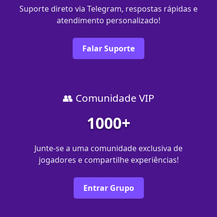
Suporte direto via Telegram, respostas rápidas e
atendimento personalizado!
Falar Suporte
👥 Comunidade VIP
1000+
Junte-se a uma comunidade exclusiva de
jogadores e compartilhe experiências!
Entrar Grupo