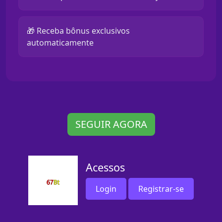
🎁 Receba bônus exclusivos
automaticamente
SEGUIR AGORA
Acessos
Login
Registrar-se