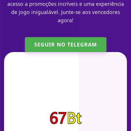
acesso a promoções incríveis e uma experiência
de jogo inigualável. Junte-se aos vencedores
agora!
SEGUIR NO TELEGRAM