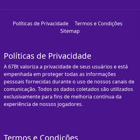
Políticas de Privacidade
Termos e Condições
Sitemap
Políticas de Privacidade
A 67Bt valoriza a privacidade de seus usuários e está
empenhada em proteger todas as informações
pessoais fornecidas durante o uso de nossos canais de
comunicação. Todos os dados coletados são utilizados
exclusivamente para fins de melhoria contínua da
experiência de nossos jogadores.
Termos e Condições