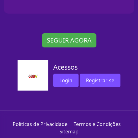
SEGUIR AGORA
Acessos
Login
Registrar-se
Políticas de Privacidade
Termos e Condições
Sitemap