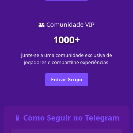
👥 Comunidade VIP
1000+
Junte-se a uma comunidade exclusiva de
jogadores e compartilhe experiências!
Entrar Grupo
📱 Como Seguir no Telegram