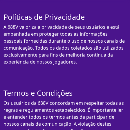
Políticas de Privacidade
A 688V valoriza a privacidade de seus usuários e está
empenhada em proteger todas as informações
pessoais fornecidas durante o uso de nossos canais de
comunicação. Todos os dados coletados são utilizados
exclusivamente para fins de melhoria contínua da
experiência de nossos jogadores.
Termos e Condições
Os usuários da 688V concordam em respeitar todas as
regras e regulamentos estabelecidos. É importante ler
e entender todos os termos antes de participar de
nossos canais de comunicação. A violação destes