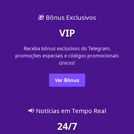
🎁 Bônus Exclusivos
VIP
Receba bônus exclusivos do Telegram,
promoções especiais e códigos promocionais
únicos!
Ver Bônus
📢 Notícias em Tempo Real
24/7