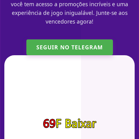
você tem acesso a promoções incríveis e uma
experiência de jogo inigualável. Junte-se aos
vencedores agora!
SEGUIR NO TELEGRAM