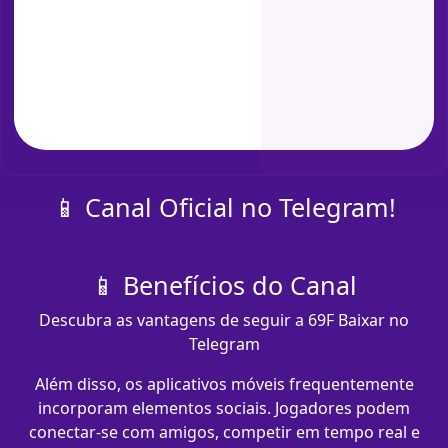
📱 Canal Oficial no Telegram!
📱 Benefícios do Canal
Descubra as vantagens de seguir a 69F Baixar no
Telegram
Além disso, os aplicativos móveis frequentemente
incorporam elementos sociais. Jogadores podem
conectar-se com amigos, competir em tempo real e