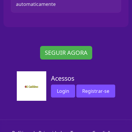
automaticamente
SEGUIR AGORA
Acessos
Login
Registrar-se