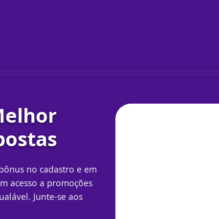
Melhor
postas
bônus no cadastro e em
em acesso a promoções
ualável. Junte-se aos