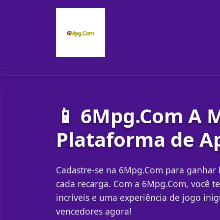
📱 6Mpg.Com A 
Plataforma de A
Cadastre-se na 6Mpg.Com para ganhar 
cada recarga. Com a 6Mpg.Com, você t
incríveis e uma experiência de jogo inig
vencedores agora!