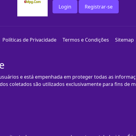
Login
Registrar-se
Políticas de Privacidade
Termos e Condições
Sitemap
de
 usuários e está empenhada em proteger todas as informaç
os coletados são utilizados exclusivamente para fins de m