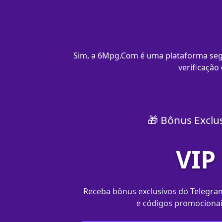
Sim, a 6Mpg.Com é uma plataforma segur
verificação
🎁 Bônus Exclu
VIP
Receba bônus exclusivos do Telegra
e códigos promocionai