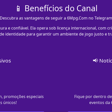
📱 Benefícios do Canal
Descubra as vantagens de seguir a 6Mpg.Com no Telegra
a e confiável. Ela opera sob licença internacional, com cr
 de identidade para garantir um ambiente de jogo justo e t
sivos
📢 Notí
m, promoções especiais
Fique por dentro d
s únicos!
eventos da