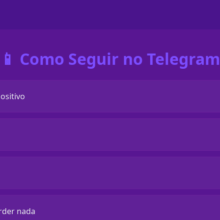
📱 Como Seguir no Telegram
ositivo
"
erder nada