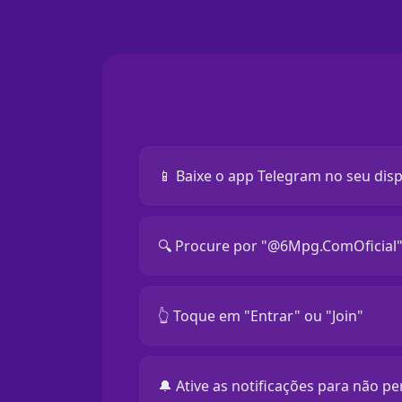
📱 Baixe o app Telegram no seu disp
🔍 Procure por "@6Mpg.ComOficial
👆 Toque em "Entrar" ou "Join"
🔔 Ative as notificações para não p